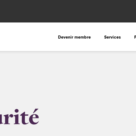
Devenir membre
Services
urité