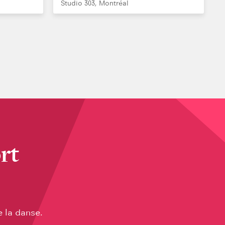
Studio 303, Montréal
rt
e la danse.