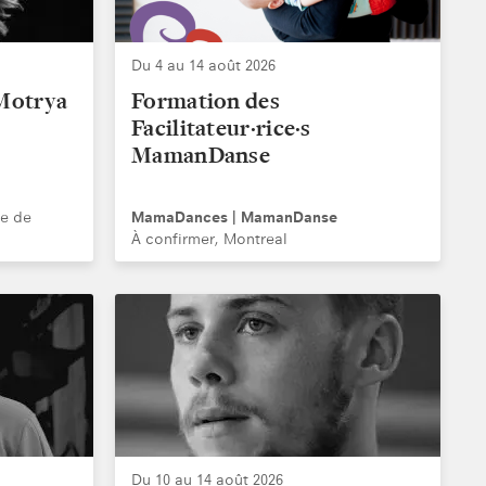
Du 4 au 14 août 2026
Motrya
Formation des
Facilitateur·rice·s
MamanDanse
e de
MamaDances | MamanDanse
À confirmer, Montreal
Du 10 au 14 août 2026