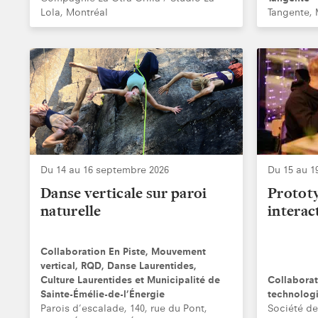
Lola, Montréal
Tangente, 
Du 14 au 16 septembre 2026
Du 15 au 1
Danse verticale sur paroi
Prototy
naturelle
interac
Collaboration En Piste, Mouvement
vertical, RQD, Danse Laurentides,
Culture Laurentides et Municipalité de
Collaborat
Sainte-Émélie-de-l’Énergie
technolog
Parois d’escalade, 140, rue du Pont,
Société de