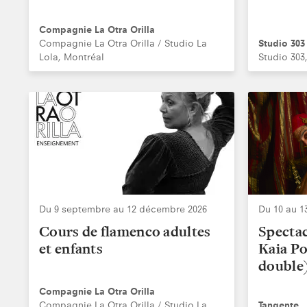
Compagnie La Otra Orilla
Compagnie La Otra Orilla / Studio La
Studio 303
Lola, Montréal
Studio 303
Du 9 septembre au 12 décembre 2026
Du 10 au 1
Cours de flamenco adultes
Spectac
et enfants
Kaia P
double
Compagnie La Otra Orilla
Compagnie La Otra Orilla / Studio La
Tangente