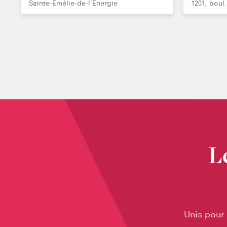
Sainte-Émélie-de-l’Énergie
1201, boul
L
Unis pour 