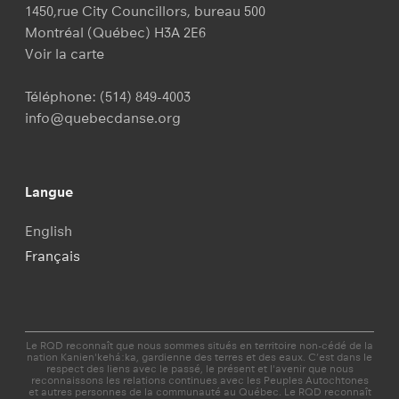
1450,rue City Councillors, bureau 500
Montréal (Québec) H3A 2E6
Voir la carte
Téléphone:
(514) 849-4003
info@quebecdanse.org
Langue
English
Français
Le RQD reconnaît que nous sommes situés en territoire non-cédé de la
nation Kanien'kehá:ka, gardienne des terres et des eaux. C’est dans le
respect des liens avec le passé, le présent et l'avenir que nous
reconnaissons les relations continues avec les Peuples Autochtones
et autres personnes de la communauté au Québec. Le RQD reconnaît