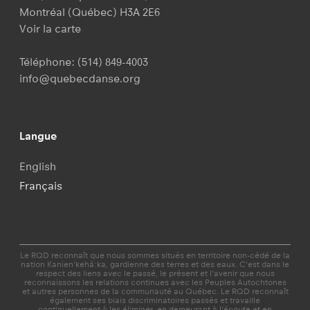
Montréal (Québec) H3A 2E6
Voir la carte
Téléphone:
(514) 849-4003
info@quebecdanse.org
Langue
English
Français
Le RQD reconnaît que nous sommes situés en territoire non-cédé de la
nation Kanien'kehá:ka, gardienne des terres et des eaux. C’est dans le
respect des liens avec le passé, le présent et l'avenir que nous
reconnaissons les relations continues avec les Peuples Autochtones
et autres personnes de la communauté au Québec. Le RQD reconnaît
également ses biais discriminatoires passés et travaille
continuellement à les éliminer, en demeurant à l'écoute et en