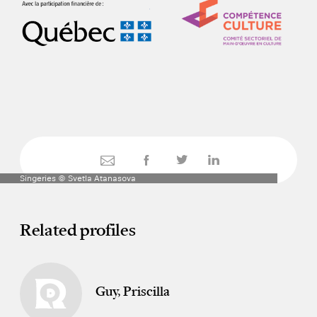
Singeries © Svetla Atanasova
Related profiles
Guy, Priscilla