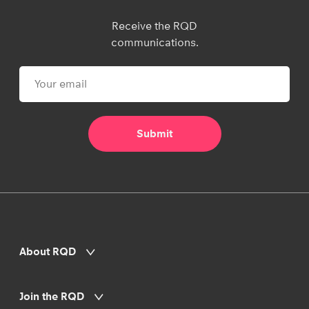
Receive the RQD
communications.
About RQD
Join the RQD