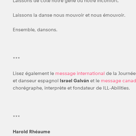
Laissons de côté notre gêne ou notre inconfort.
Laissons la danse nous mouvoir et nous émouvoir.
Ensemble, dansons.
***
Lisez également le
message international
de la Journée
et danseur espagnol
Israel Galván
et le
message canad
chorégraphe, interprète et fondateur de ILL-Abilities.
***
Harold Rhéaume