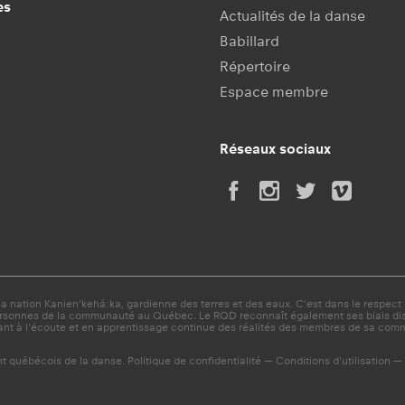
es
Actualités de la danse
Babillard
Répertoire
Espace membre
Réseaux sociaux
 nation Kanien'kehá:ka, gardienne des terres et des eaux. C’est dans le respect d
ersonnes de la communauté au Québec. Le RQD reconnaît également ses biais discri
nt à l'écoute et en apprentissage continue des réalités des membres de sa com
t québécois de la danse.
Politique de confidentialité
—
Conditions d'utilisation
—