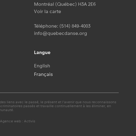
Montréal (Québec) H3A 2E6
Voir la carte
Téléphone:
(514) 849-4003
info@quebecdanse.org
Langue
English
Français
es liens avec le passé, le présent et l'avenir que nous reconnaissons
minatoires passés et travaille continuellement à les éliminer, en
munauté.
Agence web : Activis