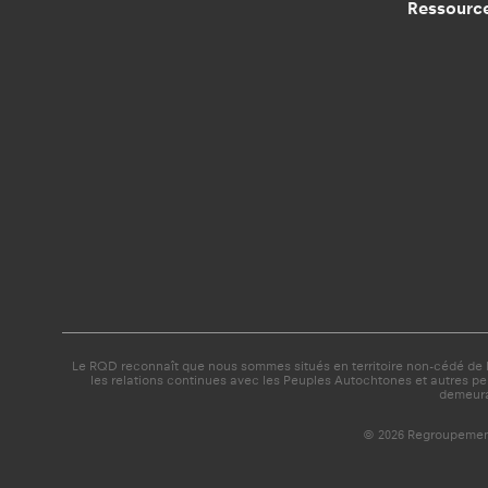
Ressourc
Le RQD reconnaît que nous sommes situés en territoire non-cédé de la
les relations continues avec les Peuples Autochtones et autres p
demeura
© 2026 Regroupemen