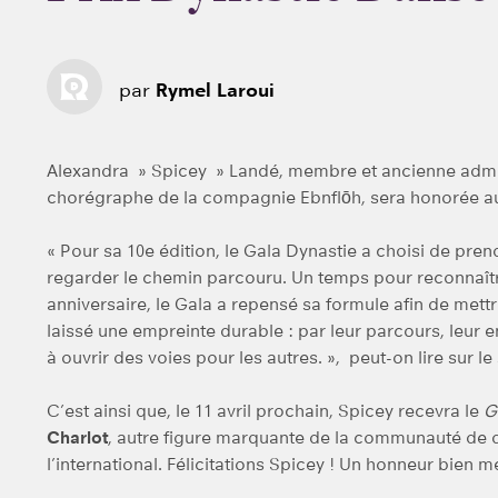
par
Rymel Laroui
Alexandra » Spicey » Landé, membre et ancienne admin
chorégraphe de la compagnie Ebnflōh, sera honorée 
« Pour sa 10e édition, le Gala Dynastie a choisi de pre
regarder le chemin parcouru. Un temps pour reconnaître
anniversaire, le Gala a repensé sa formule afin de mett
laissé une empreinte durable : par leur parcours, leur 
à ouvrir des voies pour les autres. », peut-on lire sur le
C’est ainsi que, le 11 avril prochain, Spicey recevra le
G
Charlot
, autre figure marquante de la communauté de d
l’international. Félicitations Spicey ! Un honneur bien mé