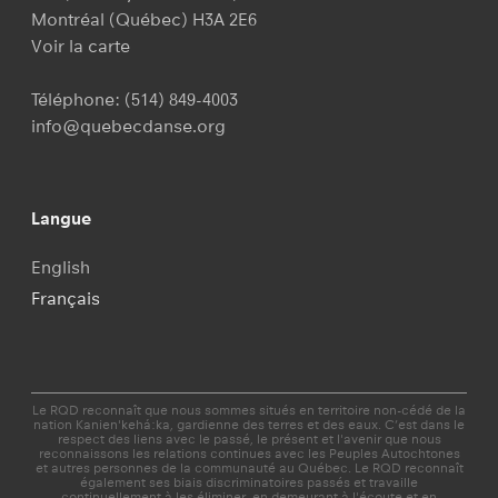
Montréal (Québec) H3A 2E6
Voir la carte
Téléphone:
(514) 849-4003
info@quebecdanse.org
Langue
English
Français
Le RQD reconnaît que nous sommes situés en territoire non-cédé de la
nation Kanien'kehá:ka, gardienne des terres et des eaux. C’est dans le
respect des liens avec le passé, le présent et l'avenir que nous
reconnaissons les relations continues avec les Peuples Autochtones
et autres personnes de la communauté au Québec. Le RQD reconnaît
également ses biais discriminatoires passés et travaille
continuellement à les éliminer, en demeurant à l'écoute et en