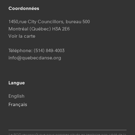
Coordonnées
1450,rue City Councillors, bureau 500
Montréal (Québec) H3A 2E6
Voir la carte
Téléphone:
(514) 849-4003
info@quebecdanse.org
Langue
English
Français
Le RQD reconnaît que nous sommes situés en territoire non-cédé de la