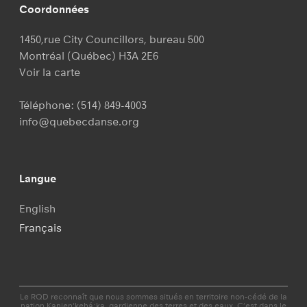
Coordonnées
1450,rue City Councillors, bureau 500
Montréal (Québec) H3A 2E6
Voir la carte
Téléphone:
(514) 849-4003
info@quebecdanse.org
Langue
English
Français
Le RQD reconnaît que nous sommes situés en territoire non-cédé de la
nation Kanien'kehá:ka, gardienne des terres et des eaux. C’est dans le