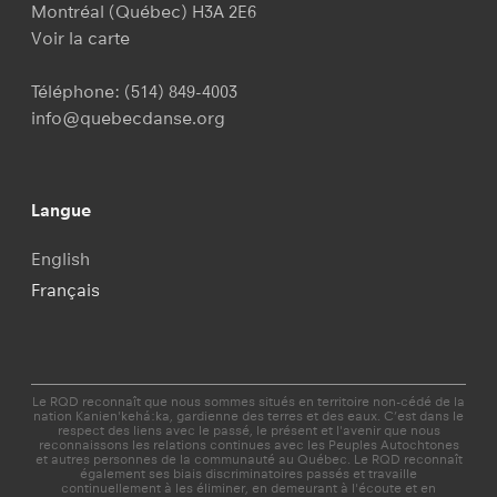
Montréal (Québec) H3A 2E6
Voir la carte
Téléphone:
(514) 849-4003
info@quebecdanse.org
Langue
English
Français
Le RQD reconnaît que nous sommes situés en territoire non-cédé de la
nation Kanien'kehá:ka, gardienne des terres et des eaux. C’est dans le
respect des liens avec le passé, le présent et l'avenir que nous
reconnaissons les relations continues avec les Peuples Autochtones
et autres personnes de la communauté au Québec. Le RQD reconnaît
également ses biais discriminatoires passés et travaille
continuellement à les éliminer, en demeurant à l'écoute et en