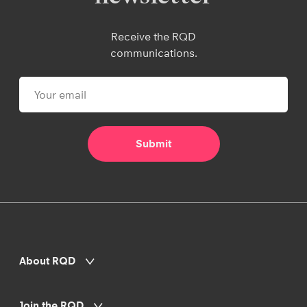
Receive the RQD
communications.
About RQD
Join the RQD