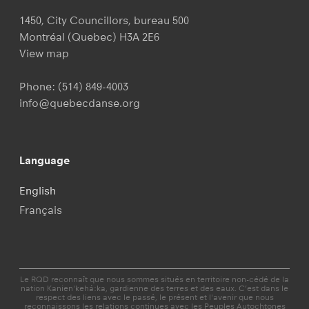
1450, City Councillors, bureau 500
Montréal (Quebec) H3A 2E6
View map
Phone:
(514) 849-4003
info@quebecdanse.org
Language
English
Français
Le RQD reconnaît que nous sommes situés en territoire non-cédé de la
nation Kanien'kehá:ka, gardienne des terres et des eaux. C’est dans le
respect des liens avec le passé, le présent et l'avenir que nous
reconnaissons les relations continues avec les Peuples Autochtones