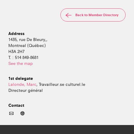
Back to Member Directory
Address
1435, rue De Bleury,,
Montreal (Québec)
H3A 2H7
T. : 514 849-8681
See the map
1st delegate
Lalonde, Marc
, Travailleur.se culturel.le
Directeur général
Contact