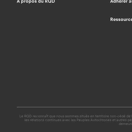
À propos du RQD
Adhérer 
Ressourc
Le RQD reconnaît que nous sommes situés en territoire non-cédé de la
les relations continues avec les Peuples Autochtones et autres p
demeura