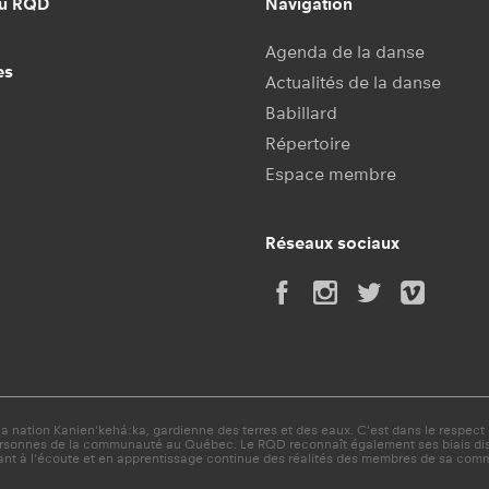
au RQD
Navigation
Agenda de la danse
es
Actualités de la danse
Babillard
Répertoire
Espace membre
Réseaux sociaux
 nation Kanien'kehá:ka, gardienne des terres et des eaux. C’est dans le respect d
ersonnes de la communauté au Québec. Le RQD reconnaît également ses biais discri
nt à l'écoute et en apprentissage continue des réalités des membres de sa com