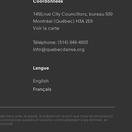
Coordonnées
1450,rue City Councillors, bureau 500
Montréal (Québec) H3A 2E6
Voir la carte
Téléphone:
(514) 849-4003
info@quebecdanse.org
Langue
English
Français
es liens avec le passé, le présent et l'avenir que nous reconnaissons
minatoires passés et travaille continuellement à les éliminer, en
munauté.