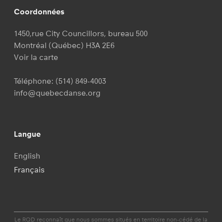
Coordonnées
1450,rue City Councillors, bureau 500
Montréal (Québec) H3A 2E6
Voir la carte
Téléphone:
(514) 849-4003
info@quebecdanse.org
Langue
English
Français
Le RQD reconnaît que nous sommes situés en territoire non-cédé de la