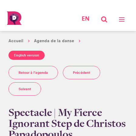
EN
Accueil
Agenda de la danse
English version
Retour à l'agenda
Précédent
Suivant
Spectacle | My Fierce
Ignorant Step de Christos
Papadopoulos