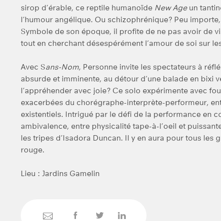
sirop d’érable, ce reptile humanoïde
New Age
un tanti
l’humour angélique. Ou schizophrénique? Peu importe, 
Symbole de son époque, il profite de ne pas avoir de visa
tout en cherchant désespérément l’amour de soi sur les
Avec S
ans-Nom
, Personne invite les spectateurs à réf
absurde et imminente, au détour d’une balade en bixi 
l’appréhender avec joie? Ce solo expérimente avec foug
exacerbées du chorégraphe-interprète-performeur, ent
existentiels. Intrigué par le défi de la performance en
ambivalence, entre physicalité tape-à-l’oeil et puissa
les tripes d’Isadora Duncan. Il y en aura pour tous les 
rouge.
Lieu : Jardins Gamelin