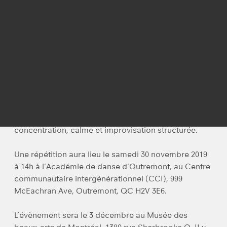
À l’occasion de la Journée internationale des
personnes handicapées,
On Display
réunit des
participants afin de créer une installation
chorégraphique au Musée des beaux-arts de
Montréal.
Appel à tous
: Aucune expérience en danse n’est
requise. Chacun.e est bienvenu.e. La diversité est à
l’honneur. L’installation en mouvement demandera
concentration, calme et improvisation structurée.
Une répétition aura lieu le samedi 30 novembre 2019
à 14h à l’Académie de danse d’Outremont, au Centre
communautaire intergénérationnel (CCI), 999
McEachran Ave, Outremont, QC H2V 3E6.
L’évènement sera le 3 décembre au Musée des