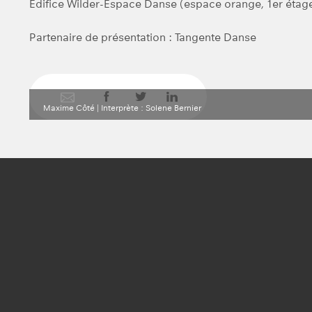
Édifice Wilder-Espace Danse (espace orange, 1er étag
Partenaire de présentation : Tangente Danse
Maxime Côté | Interprète : Solene Bernier