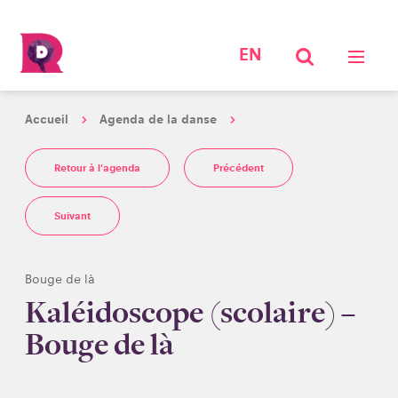
EN
Accueil
Agenda de la danse
Retour à l'agenda
Précédent
Suivant
Bouge de là
Kaléidoscope (scolaire) –
Bouge de là