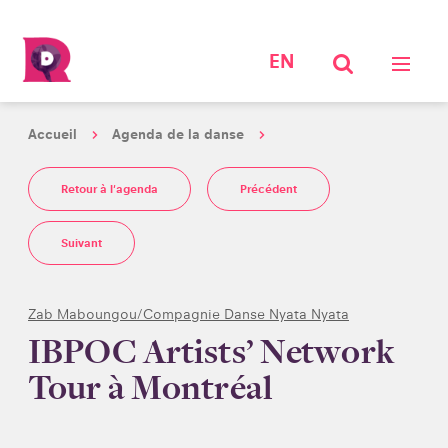
EN
Accueil
Agenda de la danse
Retour à l'agenda
Précédent
Suivant
Zab Maboungou/Compagnie Danse Nyata Nyata
IBPOC Artists’ Network
Tour à Montréal