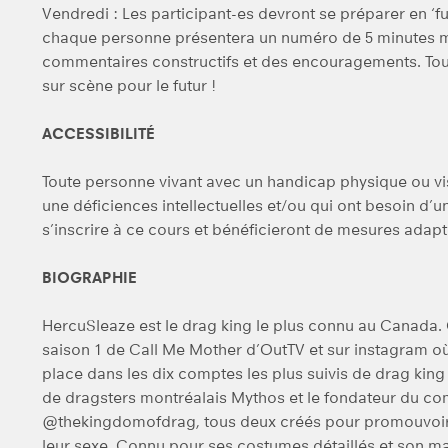
Vendredi : Les participant-es devront se préparer en ‘f
chaque personne présentera un numéro de 5 minutes m
commentaires constructifs et des encouragements. Tou
sur scène pour le futur !
ACCESSIBILITÉ
Toute personne vivant avec un handicap physique ou vis
une déficiences intellectuelles et/ou qui ont besoin d’u
s’inscrire à ce cours et bénéficieront de mesures adapt
BIOGRAPHIE
HercuSleaze est le drag king le plus connu au Canada.
saison 1 de Call Me Mother d’OutTV et sur instagram où i
place dans les dix comptes les plus suivis de drag king
de dragsters montréalais Mythos et le fondateur du c
@thekingdomofdrag, tous deux créés pour promouvoir l
leur sexe. Connu pour ses costumes détaillés et son ma