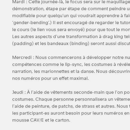
Mardi : Cette journée-là, le focus sera sur le maquilla
démonstration, étape par étape de comment peindre un
modifiable pour quelqu’un qui voudrait apprendre à fa
‘gender-bending’.) Il est encouragé de regarder le tuto
le cours (le lien vous sera envoyé) pour que tout le m
Les autres aspects d’une transformation à drag king te
(padding) et les bandeaux (binding) seront aussi discu
Mercredi : Nous commencerons à développer notre numé
compétences comme le lip-sync, les costumes à révéler,
narration, les marionnettes et la danse. Nous découvr
nos numéros pour un effet maximal.
Jeudi : À l’aide de vêtements seconde-main que l’on 
costumes. Chaque personne personnalisera un vêtement
l’aide de peinture, de patchs, de strass et autres. Nous
les participant-es auront besoin pour leurs numéros en
mousse CAV/E et le carton.