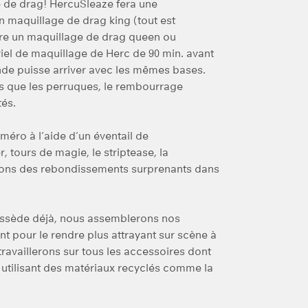
ge de drag! HercuSleaze fera une
 maquillage de drag king (tout est
ire un maquillage de drag queen ou
riel de maquillage de Herc de 90 min. avant
onde puisse arriver avec les mêmes bases.
ls que les perruques, le rembourrage
tés.
ro à l’aide d’un éventail de
 tours de magie, le striptease, la
irons des rebondissements surprenants dans
possède déjà, nous assemblerons nos
 pour le rendre plus attrayant sur scène à
 travaillerons sur tous les accessoires dont
 utilisant des matériaux recyclés comme la