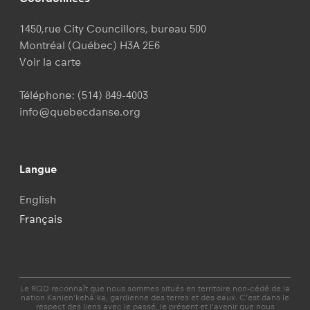
1450,rue City Councillors, bureau 500
Montréal (Québec) H3A 2E6
Voir la carte
Téléphone:
(514) 849-4003
info@quebecdanse.org
Langue
English
Français
Le RQD reconnaît que nous sommes situés en territoire non-cédé de la
nation Kanien'kehá:ka, gardienne des terres et des eaux. C’est dans le
respect des liens avec le passé, le présent et l'avenir que nous