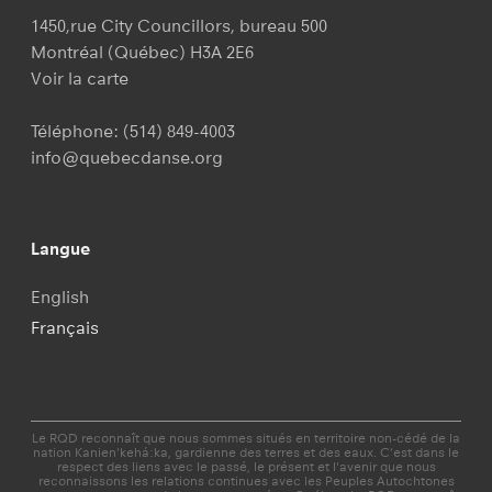
1450,rue City Councillors, bureau 500
Montréal (Québec) H3A 2E6
Voir la carte
Téléphone:
(514) 849-4003
info@quebecdanse.org
Langue
English
Français
Le RQD reconnaît que nous sommes situés en territoire non-cédé de la
nation Kanien'kehá:ka, gardienne des terres et des eaux. C’est dans le
respect des liens avec le passé, le présent et l'avenir que nous
reconnaissons les relations continues avec les Peuples Autochtones