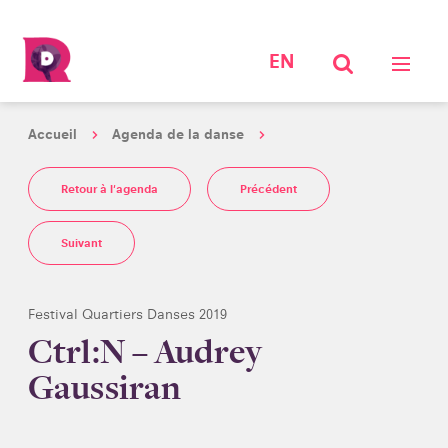
EN
Accueil
Agenda de la danse
Retour à l'agenda
Précédent
Suivant
Festival Quartiers Danses 2019
Ctrl:N – Audrey
Gaussiran