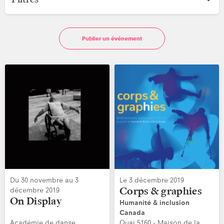
Date
Pro
Publier un événement
Du 30 novembre au 3
Le 3 décembre 2019
Corps & graphies
décembre 2019
On Display
Humanité & inclusion
Canada
Académie de danse
Quai 5160 - Maison de la