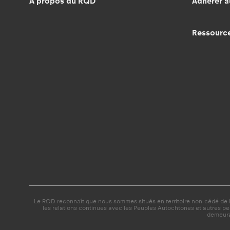
À propos du RQD
Adhérer 
Ressourc
Le RQD reconnaît que nous sommes situés en territoire non-cédé de la
les relations continues avec les Peuples Autochtones et autres p
demeura