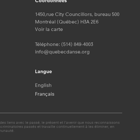
Coordonnées
1450,rue City Councillors, bureau 500
Montréal (Québec) H3A 2E6
Voir la carte
Téléphone:
(514) 849-4003
info@quebecdanse.org
Langue
English
Français
es liens avec le passé, le présent et l'avenir que nous reconnaissons
minatoires passés et travaille continuellement à les éliminer, en
munauté.