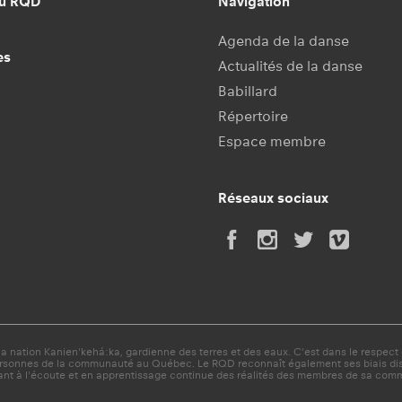
au RQD
Navigation
Agenda de la danse
es
Actualités de la danse
Babillard
Répertoire
Espace membre
Réseaux sociaux
 nation Kanien'kehá:ka, gardienne des terres et des eaux. C’est dans le respect d
ersonnes de la communauté au Québec. Le RQD reconnaît également ses biais discri
nt à l'écoute et en apprentissage continue des réalités des membres de sa com