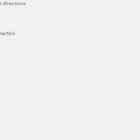
s directions
parfois