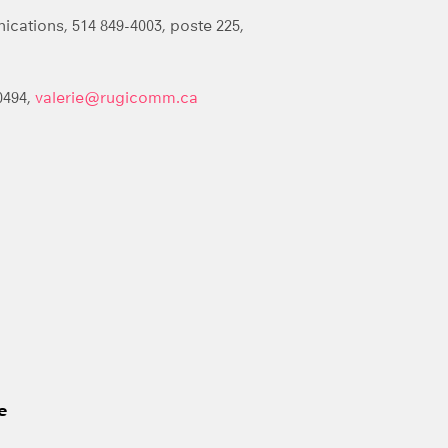
ations, 514 849-4003, poste 225,
0494,
valerie@rugicomm.ca
e