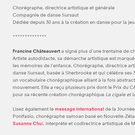
Chorégraphe, directrice artistique et générale
Compagnie de danse Sursaut
Dédiée depuis 30 ans à la création en danse pour la jeun
**************
Francine Châteauvert
a signé plus d’une trentaine de ch
Artiste autodidacte, sa démarche artistique est marquée
les mémoires de l’enfance. Chorégraphe, directrice art
danse Sursaut, basée à Sherbrooke et qui célèbre ses 30 
un vocabulaire chorégraphique alliant à la fois abstract
mouvement. Elle a reçu plusieurs prix dont le Prix du C
pour sa récente création chorégraphique
La cigale et l
Lisez également le
message international
de la Journée
Ponifasio, chorégraphe samoan basé en Nouvelle-Zélan
Susanne Chu
i
, interprète et codirectrice artistique d