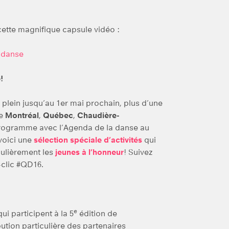
cette magnifique capsule vidéo :
a danse
!
plein jusqu’au 1er mai prochain, plus d’une
de
Montréal
,
Québec
,
Chaudière-
 programme avec l’Agenda de la danse au
 voici une
sélection spéciale d’activités
qui
iculièrement les
jeunes à l’honneur
! Suivez
-clic #QD16.
e
i participent à la 5
édition de
tion particulière des partenaires