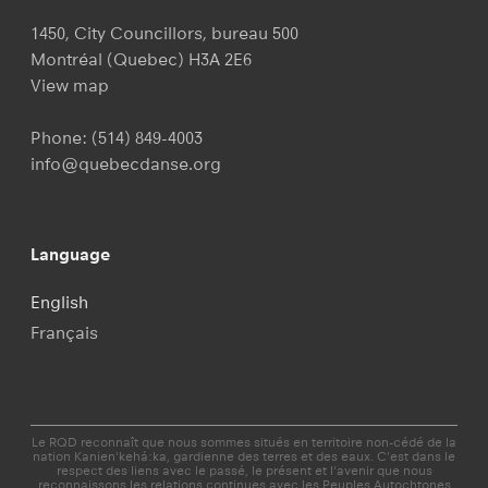
1450, City Councillors, bureau 500
Montréal (Quebec) H3A 2E6
View map
Phone:
(514) 849-4003
info@quebecdanse.org
Language
English
Français
Le RQD reconnaît que nous sommes situés en territoire non-cédé de la
nation Kanien'kehá:ka, gardienne des terres et des eaux. C’est dans le
respect des liens avec le passé, le présent et l'avenir que nous
reconnaissons les relations continues avec les Peuples Autochtones