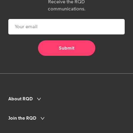
Receive the RQD
communications.
About RQD
Join the RQD