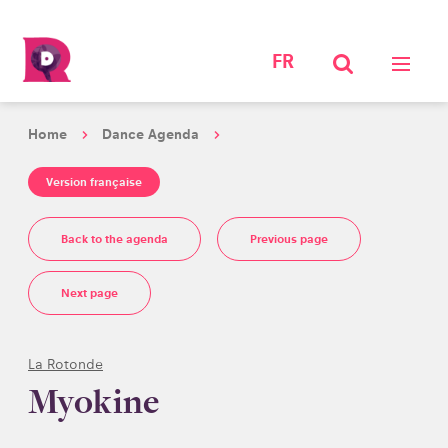
FR
Home
Dance Agenda
Version française
Back to the agenda
Previous page
Next page
La Rotonde
Myokine