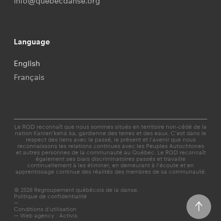
info@quebecdanse.org
Language
English
Français
Le RQD reconnaît que nous sommes situés en territoire non-cédé de la
nation Kanien'kehá:ka, gardienne des terres et des eaux. C’est dans le
respect des liens avec le passé, le présent et l'avenir que nous
reconnaissons les relations continues avec les Peuples Autochtones
et autres personnes de la communauté au Québec. Le RQD reconnaît
également ses biais discriminatoires passés et travaille
continuellement à les éliminer, en demeurant à l'écoute et en
apprentissage continue des réalités des membres de sa communauté.
© 2026 Regroupement québécois de la danse.
Politique de confidentialité
—
Conditions d'utilisation
—
Web agency : Activis