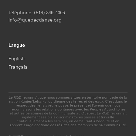
Téléphone:
(514) 849-4003
Cyber sain et sauf, une nouvelle
info@quebecdanse.org
plateforme pour vous guider à travers la
cybersécurité!
Langue
Archiver en toute simplicité
English
Français
Le financement privé: par où commencer?
Trello, votre nouvel allié pour organiser
Le RQD reconnaît que nous sommes situés en territoire non-cédé de la
votre travail!
nation Kanien'kehá:ka, gardienne des terres et des eaux. C’est dans le
respect des liens avec le passé, le présent et l'avenir que nous
reconnaissons les relations continues avec les Peuples Autochtones
et autres personnes de la communauté au Québec. Le RQD reconnaît
Cinq éléments-clés pour bien comprendre
également ses biais discriminatoires passés et travaille
continuellement à les éliminer, en demeurant à l'écoute et en
apprentissage continue des réalités des membres de sa communauté.
le droit d'auteur