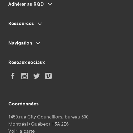
Adhérer au RQD
Montréal
Ressources
Ressources humaines
Congé parental et travail autonome
Navigation
Déclarer ses travailleurs autonomes au
Réseaux sociaux
Canada: quelles obligations légales?
5 tactiques pour survivre au conflit
Coordonnées
Financement et gestion
1450,rue City Councillors, bureau 500
La mutualisation: démêler le pourquoi du
Montréal (Québec) H3A 2E6
Voir la carte
comment