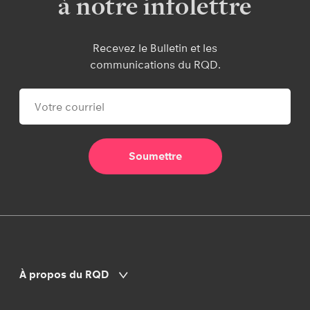
à notre infolettre
Bande dessinée - Danser, ce n’est pas tout
Recevez le Bulletin et les
accepter!
communications du RQD.
Développement de compétences
Guide de développement chorégraphe
Guide de développement direction des
répétitions
Guide de développement gestionnaire
culturel
À propos du RQD
Perfectionnement professionnel hors